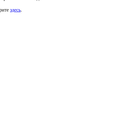
трите
здесь
.