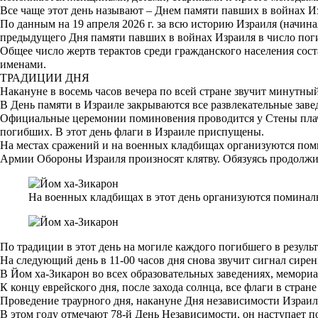
Все чаще этот день называют – Днем памяти павших в войнах Из
По данным на 19 апреля 2026 г. за всю историю Израиля (начина
предыдущего Дня памяти павших в войнах Израиля в число пог
Общее число жертв терактов среди гражданского населения сост
именами.
ТРАДИЦИИ ДНЯ
Накануне в восемь часов вечера по всей стране звучит минутны
В День памяти в Израиле закрываются все развлекательные завед
Официальные церемонии поминовения проводится у Стены плача
погибших. В этот день флаги в Израиле приспущены.
На местах сражений и на военных кладбищах организуются пом
Армии Обороны Израиля произносят клятву. Обязуясь продолжит
На военных кладбищах в этот день организуются помина
По традиции в этот день на могиле каждого погибшего в резуль
На следующий день в 11-00 часов дня снова звучит сигнал сирен
В Йом ха-Зикарон во всех образовательных заведениях, мемори
К концу еврейского дня, после захода солнца, все флаги в стр
Проведение траурного дня, накануне Дня независимости Израиля
В этом году отмечают 78-й День Независимости, он наступает п