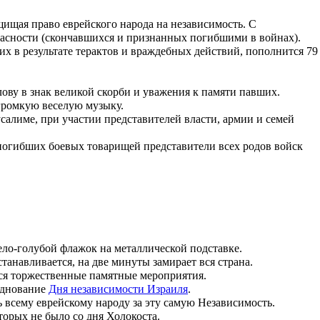
щищая право еврейского народа на независимость. С
асности (скончавшихся и признанных погибшими в войнах).
их в результате терактов и враждебных действий, пополнится 79
ову в знак великой скорби и уважения к памяти павших.
 громкую веселую музыку.
алиме, при участии представителей власти, армии и семей
погибших боевых товарищей представители всех родов войск
ело-голубой флажок на металлической подставке.
танавливается, на две минуты замирает вся страна.
тся торжественные памятные мероприятия.
азднование
Дня независимости Израиля
.
 всему еврейскому народу за эту самую Независимость.
орых не было со дня Холокоста.