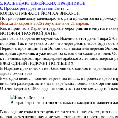
КАЛЕНДАРЬ ЕВРЕЙСКИХ ПРАЗДНИКОВ
Просмотреть другие статьи сайта …
КОГДА ОТМЕЧАЮТ ЙОМ ХА-ЗИКАРОН
По григорианскому календарю его дата приходится на промежуто
Йом ха-Зикарон в 2026 году отмечают 21 апреля.
Как и принято в Израиле траурные мероприятия начнутся накануне
ИСТОРИЯ ТРАУРНОЙ ДАТЫ
Дата была выбрана не случайно. Именно в этот день 4 ияра 570
погибли. Так и не узнав о том, что через десять часов будет об
Первой в провинции Гуш-Эцион была захвачена деревня Эцион, 
во время сражения, а уже после того, как они сдались в плен. 
к пленным, арабы, при поддержке арабского Легиона, зверски р
ЕЖЕГОДНЫЙ ПОДСЧЕТ ПОГИБШИХ
В Израиле практически нет безымянных воинов и израильтянам н
здесь помнят всех.
Ежегодно ведется подсчет евреев погибших в процессе арабо-
внешней разведки, активисты еврейских подпольных организаци
Отсчет ведется с 1860 года, именно этот год считается датой нач
В стране трепетно относят к памяти каждого отдавшего жи
В последние годы в этот день стали чтить и память тех, кто п
пополняются женщинами, детьми, стариками и просто молодым