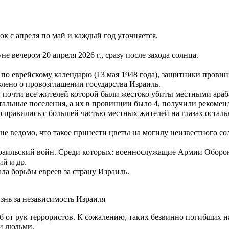
к с апреля по май и каждый год уточняется.
 вечером 20 апреля 2026 г., сразу после захода солнца.
8 по еврейскому календарю (13 мая 1948 года), защитники пров
ъявлено о провозглашении государства Израиль.
почти все жителей которой были жестоко убиты местными араба
Остальные поселения, а их в провинции было 4, получили рекоме
асправились с большей частью местных жителей на глазах осталь
е ведомо, что такое принести цветы на могилу неизвестного сол
израильский войн. Среди которых: военнослужащие Армии Оборо
й и др.
ала борьбы евреев за страну Израиль.
знь за независимость Израиля
огиб от рук террористов. К сожалению, таких безвинно погибших
и людьми.