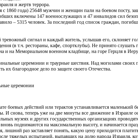
раиля и жертв террора.
я с 1860 года) 25648 мужчин и женщин пали на боевом посту, за
ибших включены 147 военнослужащих и 47 инвалидов сил безоп
авило – 5315 человек. За последний год список граждан, погибш
й тревожный сигнал и каждый житель, услышав его, склоняет гол
ения (в т.ч. рестораны, кафе, спортклубы). Не принято слушать
 и на Мемориальном военном кладбище, на горе Герцля в Иерус
инальные церемонии и траурные шествия. Над могилами своих 
ь их благородное дело по защите своего Отечества.
льные церемонии
тате боевых действий или терактов устанавливается маленький б
ы. И снова, теперь уже на две минуты все движение в Израиле ос
альных музеях и других государственных организациях проводя
ане вновь поднимаются на максимальную высоту, и начинается пр
, лишний раз заставляет понять, какую цену приходится платить
осле тяжелых испытаний, выпавших на долю народа Израиля, кот