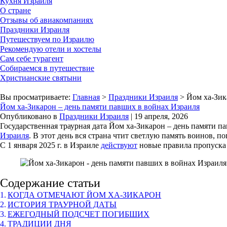
Кухня Израиля
О стране
Отзывы об авиакомпаниях
Праздники Израиля
Путешествуем по Израилю
Рекомендую отели и хостелы
Сам себе турагент
Собираемся в путешествие
Христианские святыни
Вы просматриваете:
Главная
>
Праздники Израиля
> Йом ха-Зик
Йом ха-Зикарон – день памяти павших в войнах Израиля
Опубликовано в
Праздники Израиля
| 19 апреля, 2026
Государственная траурная дата Йом ха-Зикарон – день памяти п
Израиля
. В этот день вся страна чтит светлую память воинов, 
С 1 января 2025 г.
в
Израиле
действуют
новые правила пропуска 
Содержание статьи
КОГДА ОТМЕЧАЮТ ЙОМ ХА-ЗИКАРОН
ИСТОРИЯ ТРАУРНОЙ ДАТЫ
ЕЖЕГОДНЫЙ ПОДСЧЕТ ПОГИБШИХ
ТРАДИЦИИ ДНЯ