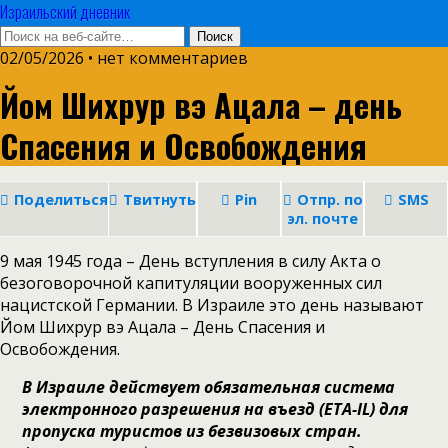
Израильский дневник
02/05/2026 • нет комментариев
Йом Шихрур вэ Ацала – день
Спасения и Освобождения
Поделиться
Твитнуть
Pin
Отпр. по
SMS
эл. почте
9 мая 1945 года – День вступления в силу Акта о
безоговорочной капитуляции вооруженных сил
нацистской Германии. В Израиле это день называют
Йом Шихрур вэ Ацала – День Спасения и
Освобождения.
В
Израиле действует обязательная система
электронного разрешения на въезд
(ETA-IL)
для
пропуска туристов из безвизовых стран.