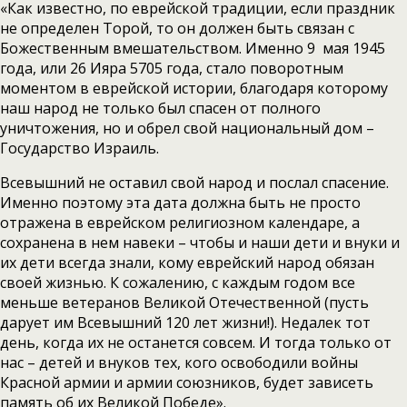
«Как известно, по еврейской традиции, если праздник
не определен Торой, то он должен быть связан с
Божественным вмешательством. Именно 9 мая 1945
года, или 26 Ияра 5705 года, стало поворотным
моментом в еврейской истории, благодаря которому
наш народ не только был спасен от полного
уничтожения, но и обрел свой национальный дом –
Государство Израиль.
Всевышний не оставил свой народ и послал спасение.
Именно поэтому эта дата должна быть не просто
отражена в еврейском религиозном календаре, а
сохранена в нем навеки – чтобы и наши дети и внуки и
их дети всегда знали, кому еврейский народ обязан
своей жизнью. К сожалению, с каждым годом все
меньше ветеранов Великой Отечественной (пусть
дарует им Всевышний 120 лет жизни!). Недалек тот
день, когда их не останется совсем. И тогда только от
нас – детей и внуков тех, кого освободили войны
Красной армии и армии союзников, будет зависеть
память об их Великой Победе».