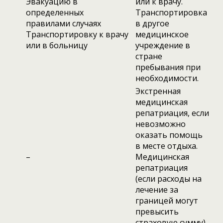
Эвакуацию в
или к врачу.
определенных
Транспортировка
правилами случаях
в другое
Транспортировку к врачу
медицинское
или в больницу
учреждение в
стране
пребывания при
необходимости.
Экстренная
медицинская
репатриация, если
невозможно
оказать помощь
в месте отдыха.
–
Медицинская
репатриация
(если расходы на
лечение за
границей могут
превысить
страховую сумму).