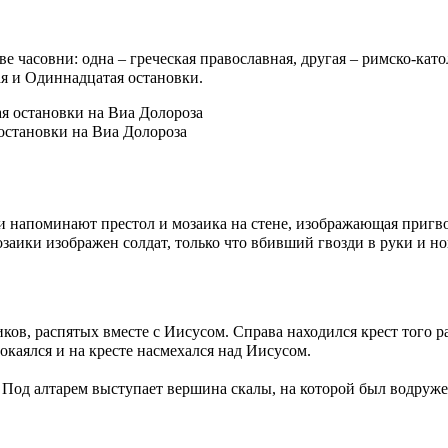
ве часовни: одна – греческая православная, другая – римско-като
я и Одиннадцатая остановки.
остановки на Виа Долороза
и напоминают престол и мозаика на стене, изображающая пригв
аики изображен солдат, только что вбивший гвозди в руки и но
иков, распятых вместе с Иисусом. Справа находился крест того 
окаялся и на кресте насмехался над Иисусом.
 Под алтарем выступает вершина скалы, на которой был водруже