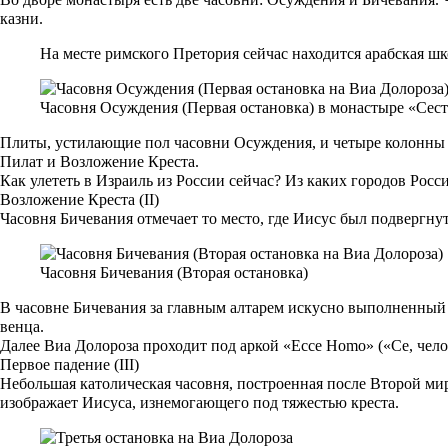
казни.
На месте римского Претория сейчас находится арабская ш
Часовня Осуждения (Первая остановка) в монастыре «Сес
Плиты, устилающие пол часовни Осуждения, и четыре колонны 
Пилат и Возложение Креста.
Как улететь в Израиль из России сейчас? Из каких городов Ро
Возложение Креста (II)
Часовня Бичевания отмечает то место, где Иисус был подвергну
Часовня Бичевания (Вторая остановка)
В часовне Бичевания за главным алтарем искусно выполненный
венца.
Далее Виа Долороза проходит под аркой «Ecce Homo» («Се, чело
Первое падение (III)
Небольшая католическая часовня, построенная после Второй миро
изображает Иисуса, изнемогающего под тяжестью креста.