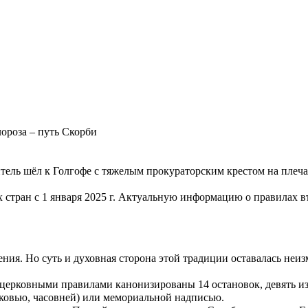
ороза – путь Скорби
итель шёл к Голгофе с тяжелым прокураторским крестом на плеча
стран с 1 января 2025 г.
Актуальную информацию о правилах въ
ния. Но суть и духовная сторона этой традиции оставалась неи
 церковными правилами канонизированы 14 остановок, девять и
рковью, часовней) или мемориальной надписью.