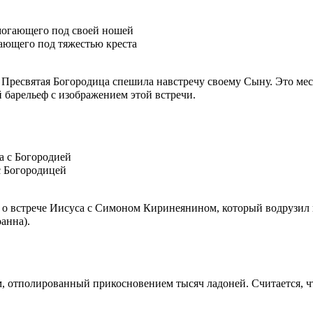
ающего под тяжестью креста
 Пресвятая Богородица спешила навстречу своему Сыну. Это ме
барельеф с изображением этой встречи.
с Богородицей
 о встрече Иисуса с Симоном Киринеянином, который водрузил н
анна).
, отполированный прикосновением тысяч ладоней. Считается, что