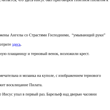
бражены Ангелы со Страстями Господними, “умывающий руки”
мотрите
здесь
.
ряную плащаницу и терновый венок, возложили крест.
чательна и мозаика на куполе, с изображением тернового
ржит восклицание Пилата.
е Иисус упал в первый раз. Барельеф над дверью часовни