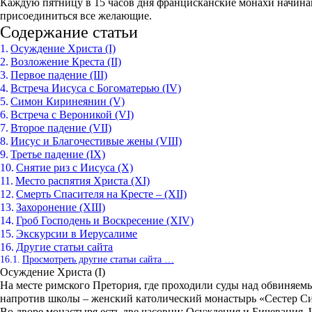
Каждую пятницу в 15 часов дня францисканские монахи начина
присоединиться все желающие.
Содержание статьи
Осуждение Христа (I)
Возложение Креста (II)
Первое падение (III)
Встреча Иисуса с Богоматерью (IV)
Симон Киринеянин (V)
Встреча с Вероникой (VI)
Второе падение (VII)
Иисус и Благочестивые жены (VIII)
Третье падение (IX)
Снятие риз с Иисуса (X)
Место распятия Христа (XI)
Смерть Спасителя на Кресте – (XII)
Захоронение (XIII)
Гроб Господень и Воскресение (XIV)
Экскурсии в Иерусалиме
Другие статьи сайта
Просмотреть другие статьи сайта …
Осуждение Христа (I)
На месте римского Претория, где проходили суды над обвиняемы
напротив школы – женский католический монастырь «Сестер С
Во дворе монастыря есть две часовни: Осуждения и Бичевания.