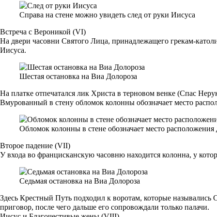
Справа на стене можно увидеть след от руки Иисуса
Встреча с Вероникой (VI)
На двери часовни Святого Лица, принадлежащего грекам-католик
Иисуса.
Шестая остановка на Виа Долороза
На платке отпечатался лик Христа в терновом венке (Спас Неру
Вмурованный в стену обломок колонны обозначает место распо
Обломок колонны в стене обозначает место расположения
Второе падение (VII)
У входа во францисканскую часовню находится колонна, у котор
Седьмая остановка на Виа Долороза
Здесь Крестный Путь подходил к воротам, которые назывались
приговор, после чего дальше его сопровождали только палачи.
Иисус и Благочестивые жены (VIII)