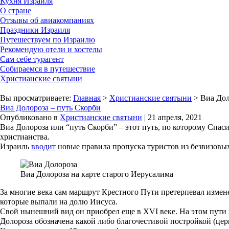
Кухня Израиля
О стране
Отзывы об авиакомпаниях
Праздники Израиля
Путешествуем по Израилю
Рекомендую отели и хостелы
Сам себе турагент
Собираемся в путешествие
Христианские святыни
Вы просматриваете:
Главная
>
Христианские святыни
> Виа Дол
Виа Долороза – путь Скорби
Опубликовано в
Христианские святыни
| 21 апреля, 2021
Виа Долороза или “путь Скорби” – этот путь, по которому Спас
христианства.
Израиль
вводит
новые правила пропуска туристов из безвизовых 
Виа Долороза на карте старого Иерусалима
За многие века сам маршрут Крестного Пути претерпевал измене
которые выпали на долю Иисуса.
Свой нынешний вид он приобрел еще в XVI веке. На этом пути
Долороза обозначена какой либо благочестивой постройкой (це