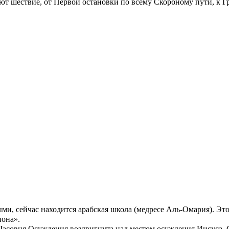
ют шествие, от Первой остановки по всему Скорбному пути, к 
ми, сейчас находится арабская школа (медресе Аль-Омария). Эт
иона».
 Часовня Осуждения воздвигнута над местом осуждения Иисуса. 