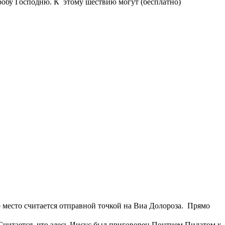
Гробу Господню.
К этому шествию могут (бесплатно)
о место считается отправной точкой на Виа Долороза. Прямо
Считается, что здесь Иисус был приговорен Понтием Пилатом к