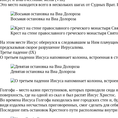
Это место находится всего в нескольких шагах от Судных Врат.
Восьмая остановка на Виа Долороза
Крест на стене православного греческого монастыря Свят
На этом месте Иисус обернулся к следовавшим за Ним плачущим 
предсказывая скорое разрушение Иерусалима.
Третье падение (IX)
О третьем падении Иисуса напоминает колонна, встроенная в с
Девятая остановка на Виа Долороза
Голгофа – место казни преступников, которых приводили сюда н
поверхность, где на одной из скал и был распят Иисус Христос.
Во времена Иисуса Голгофа находилась вне городских стен и, 
видя издалека несчастных приговоренных, смог сделать для себ
Последние пять остановок Крестного пути расположены внутр