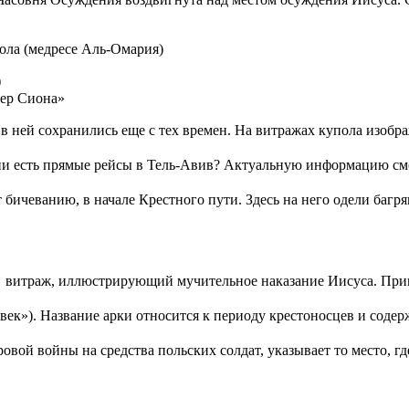
кола (медресе Аль-Омария)
тер Сиона»
в ней сохранились еще с тех времен. На витражах купола изо
ссии есть прямые рейсы в Тель-Авив? Актуальную информацию с
т бичеванию, в начале Крестного пути. Здесь на него одели баг
 витраж, иллюстрирующий мучительное наказание Иисуса. Приме
век»). Название арки относится к периоду крестоносцев и соде
вой войны на средства польских солдат, указывает то место, гд