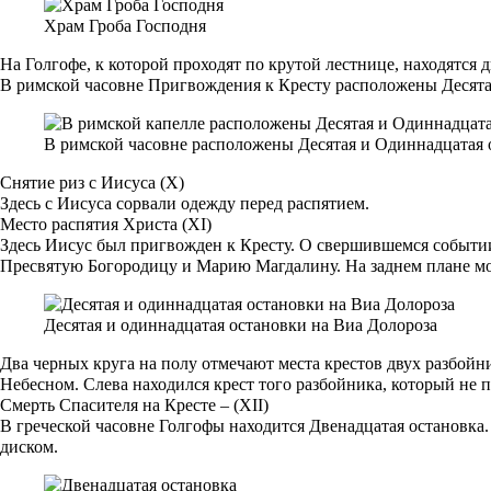
Храм Гроба Господня
На Голгофе, к которой проходят по крутой лестнице, находятся д
В римской часовне Пригвождения к Кресту расположены Десята
В римской часовне расположены Десятая и Одиннадцатая 
Снятие риз с Иисуса (X)
Здесь с Иисуса сорвали одежду перед распятием.
Место распятия Христа (XI)
Здесь Иисус был пригвожден к Кресту. О свершившемся событи
Пресвятую Богородицу и Марию Магдалину. На заднем плане моз
Десятая и одиннадцатая остановки на Виа Долороза
Два черных круга на полу отмечают места крестов двух разбойн
Небесном. Слева находился крест того разбойника, который не п
Смерть Спасителя на Кресте – (XII)
В греческой часовне Голгофы находится Двенадцатая остановка.
диском.