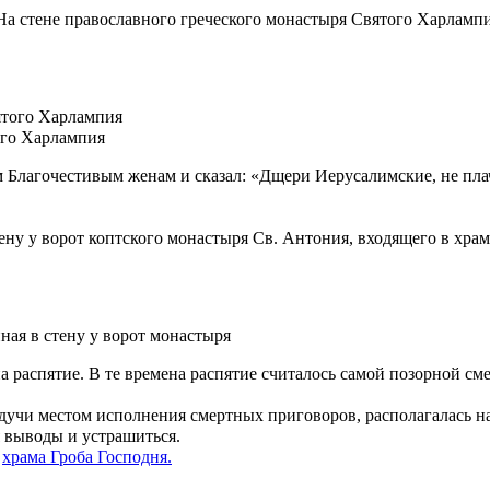
 На стене православного греческого монастыря Святого Харламп
ого Харлампия
Благочестивым женам и сказал: «Дщери Иерусалимские, не плачьт
тену у ворот коптского монастыря Св. Антония, входящего в хр
а распятие. В те времена распятие считалось самой позорной с
будучи местом исполнения смертных приговоров, располагалась
я выводы и устрашиться.
и
храма Гроба Господня.