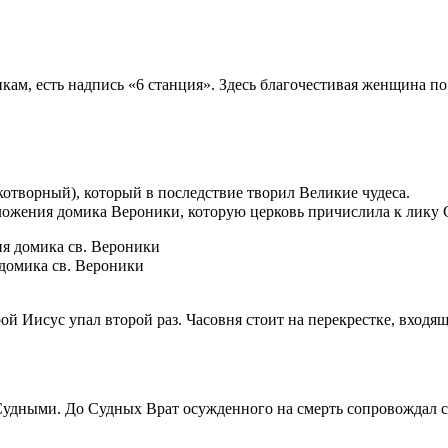
ам, есть надпись «6 станция». Здесь благочестивая женщина по
котворный), который в последствие творил Великие чудеса.
ложения домика Вероники, которую церковь причислила к лику 
 домика св. Вероники
ой Иисус упал второй раз. Часовня стоит на перекрестке, входя
 Судными. До Судных Врат осужденного на смерть сопровождал 