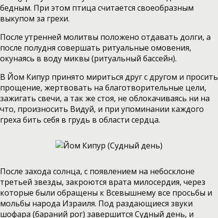
бедным. При этом птица считается своеобразным
выкупом за грехи.
После утренней молитвы положено отдавать долги, а
после полудня совершать ритуальные омовения,
окунаясь в воду миквы (ритуальный бассейн).
В Йом Кипур принято мириться друг с другом и просить
прощение, жертвовать на благотворительные цели,
зажигать свечи, а так же стоя, не облокачиваясь ни на
что, произносить Видуй, и при упоминании каждого
греха бить себя в грудь в области сердца.
После захода солнца, с появлением на небосклоне
третьей звезды, закроются врата милосердия, через
которые были обращены к Всевышнему все просьбы и
мольбы народа Израиля. Под раздающиеся звуки
шофара (бараний рог) завершится Судный день, и