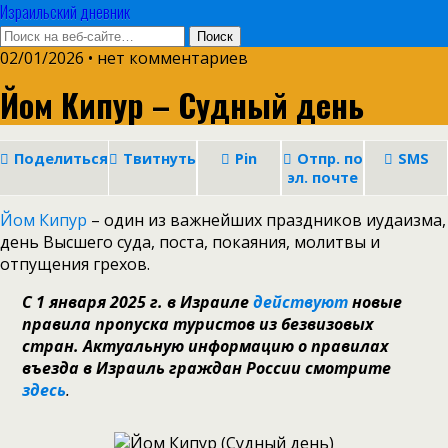
Израильский дневник
02/01/2026 • нет комментариев
Йом Кипур – Судный день
Поделиться
Твитнуть
Pin
Отпр. по
SMS
эл. почте
Йом Кипур
– один из важнейших праздников иудаизма,
день Высшего суда, поста, покаяния, молитвы и
отпущения грехов.
С 1 января 2025 г.
в
Израиле
действуют
новые
правила пропуска туристов из безвизовых
стран.
Актуальную информацию о правилах
въезда в Израиль граждан России смотрите
здесь
.