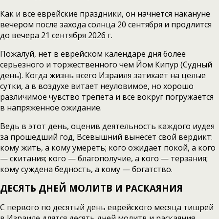
Как и все еврейские праздники, он начнется накануне
вечером после захода солнца 20 сентября и продлится
до вечера 21 сентября 2026 г.
Пожалуй, нет в еврейском календаре дня более
серьезного и торжественного чем Йом Кипур (Судный
день). Когда жизнь всего Израиля затихает на целые
сутки, а в воздухе витает неуловимое, но хорошо
различимое чувство трепета и все вокруг погружается
в напряженное ожидание.
Ведь в этот день, оценив деятельность каждого иудея
за прошедший год, Всевышний вынесет свой вердикт:
кому жить, а кому умереть; кого ожидает покой, а кого
— скитания; кого — благополучие, а кого — терзания;
кому суждена бедность, а кому — богатство.
ДЕСЯТЬ ДНЕЙ МОЛИТВ И РАСКАЯНИЯ
С первого по десятый день еврейского месяца тишрей
в Израиле длятся десять дней молитв и раскаяния,