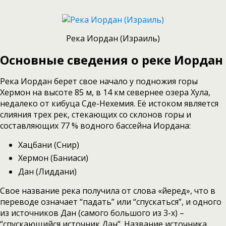
Река Иордан (Израиль)
Основные сведения о реке Иордан
Река Иордан берет свое начало у подножия горы
Хермон на высоте 85 м, в 14 км севернее озера Хула,
недалеко от кибуца Сде-Нехемия. Её истоком является
слияния трех рек, стекающих со склонов горы и
составляющих 77 % водного бассейна Иордана:
Хацбани (Снир)
Хермон (Баниаси)
Дан (Лиддани)
Свое название река получила от слова «йеред», что в
переводе означает “падать” или “спускаться”, и одного
из источников Дан (самого большого из 3-х) –
“спускающийся источник Дан”. Название источника