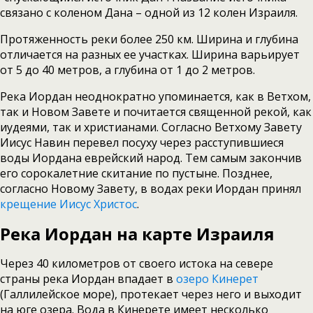
связано с коленом Дана – одной из 12 колен Израиля.
Протяженность реки более 250 км. Ширина и глубина
отличается на разных ее участках. Ширина варьирует
от 5 до 40 метров, а глубина от 1 до 2 метров.
Река Иордан неоднократно упоминается, как в Ветхом,
так и Новом Завете и почитается священной рекой, как
иудеями, так и христианами. Согласно Ветхому Завету
Иисус Навин перевел посуху через расступившиеся
воды Иордана еврейский народ. Тем самым закончив
его сорокалетние скитание по пустыне. Позднее,
согласно Новому Завету, в водах реки Иордан принял
крещение Иисус Христос
.
Река Иордан на карте Израиля
Через 40 километров от своего истока на севере
страны река Иордан впадает в
озеро Кинерет
(Галлилейское море), протекает через него и выходит
на юге озера. Вода в Кинерете имеет несколько