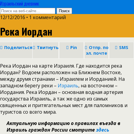
Израильский дневник
12/12/2016 • 1 комментарий
Река Иордан
Поделиться
Твитнуть
Pin
Отпр. по
SMS
эл. почте
Река Иордан на карте Израиля. Где находится река
Иордан? Водоем расположен на Ближнем Востоке,
между друмя странами – Израилем и Иорданией. На
западном берегу реки –
Израиль
, на восточном –
Иордания. Река Иордан – основная водная артерия
государства Израиль, а так же одно из самых
священных и притягательных мест для паломников и
туристов со всего мира.
Актуальную информацию о правилах въезда в
Израиль граждан России смотрите
здесь