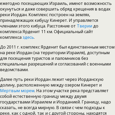
ежегодно посещающих Израиль, имеют возможность
окунуться и даже совершить обряд крещения в водах
реки Иордан. Комплекс построен на землях,
принадлежащих кибуцу Кинерет. И управляется
членами этого кибуца. Расстояние от
Тверии
до
комплекса Ярденит 11 км. Официальный сайт
комплекса
здесь
.
До 2011 г. комплекс Ярденит был единственным местом
на реке Иордан (на территории Израиля), доступным
для посещения туристов и паломников без
специальных разрешений и согласований с военными
ведомствами.
Далее путь реки Иордан лежит через Иорданскую
долину, расположенную между озером Кинерет и
Мертвым морем
. На этом участке река представляет
собой естественную границу между двумя
государствами Израилем и Иорданией. Границу, надо
сказать, не всегда мирную. В связи с чем подходы к
реке, как с одной, так и с другой стороны, находятся