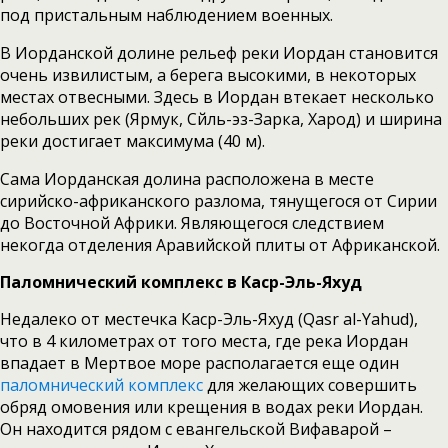
под пристальным наблюдением военных.
В Иорданской долине рельеф реки Иордан становится
очень извилистым, а берега высокими, в некоторых
местах отвесными. Здесь в Иордан втекает несколько
небольших рек (Ярмук, Сйль-эз-Зарка, Харод) и ширина
реки достигает максимума (40 м).
Сама Иорданская долина расположена в месте
сирийско-африканского разлома, тянущегося от Сирии
до Восточной Африки. Являющегося следствием
некогда отделения Аравийской плиты от Африканской.
Паломнический комплекс в Каср-Эль-Яхуд
Недалеко от местечка Каср-Эль-Яхуд (Qasr al-Yahud),
что в 4 километрах от того места, где река Иордан
впадает в Мертвое море располагается еще один
паломнический комплекс
для желающих совершить
обряд омовения или крещения в водах реки Иордан.
Он находится рядом с евангельской Вифаварой –